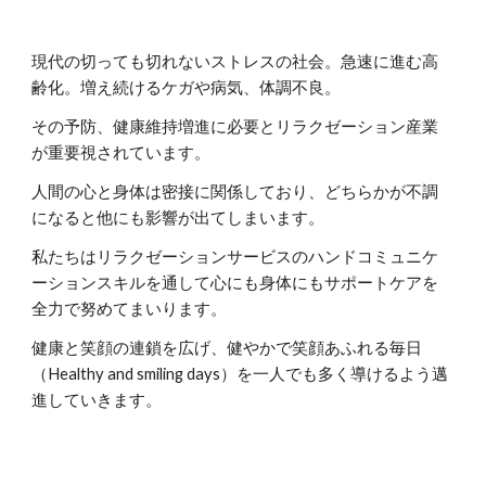
現代の切っても切れないストレスの社会。急速に進む高
齢化。増え続けるケガや病気、体調不良。
その予防、健康維持増進に
必要と
リラクゼーション産業
が重要視されています。
人間の心と身体は密接に関係しており、どちらかが不調
になると他にも影響が出てしまいます。
私たちはリラクゼーションサービスのハンドコミュニケ
ーションスキルを通して心にも身体にもサポートケアを
全力で努めてまいります。
健康と笑顔の連鎖を広げ、
健やかで笑顔あふれる毎日
（
Healthy and smiling days
）を一人でも多く導ける
よう邁
進して
いきます。