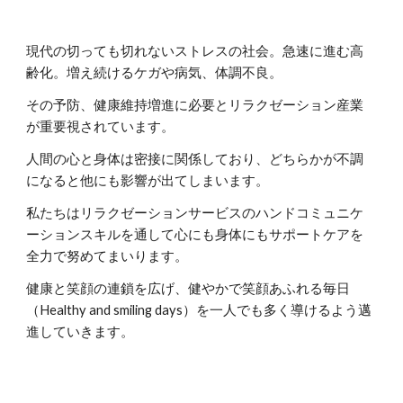
現代の切っても切れないストレスの社会。急速に進む高
齢化。増え続けるケガや病気、体調不良。
その予防、健康維持増進に
必要と
リラクゼーション産業
が重要視されています。
人間の心と身体は密接に関係しており、どちらかが不調
になると他にも影響が出てしまいます。
私たちはリラクゼーションサービスのハンドコミュニケ
ーションスキルを通して心にも身体にもサポートケアを
全力で努めてまいります。
健康と笑顔の連鎖を広げ、
健やかで笑顔あふれる毎日
（
Healthy and smiling days
）を一人でも多く導ける
よう邁
進して
いきます。